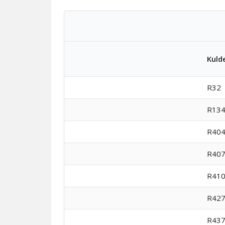
Blank
Kuld
R32
R134
R40
R40
R41
R42
R43