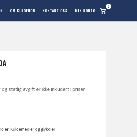
0
Se
ON
OM KULDENOR
KONTAKT OSS
MIN KONTO
handlekurv
0A
 statlig avgift er ikke inkludert i prisen.
koler
,
Kuldemedier og glykoler