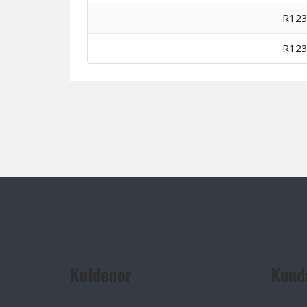
R123
R123
Kuldenor
Kund