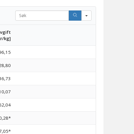
Search
vgift
Blank2
kr/kg]
96,15
28,80
36,73
10,07
62,04
0,28*
7,05*