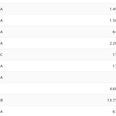
8A
1.4
9A
1.5
0A
6
2A
2.2
4C
1
5A
1
6A
7
4.6
8B
13.7
3A
6