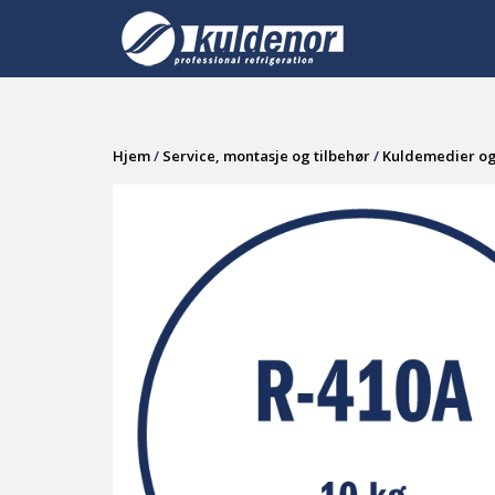
Skip
to
content
Hjem
/
Service, montasje og tilbehør
/
Kuldemedier og