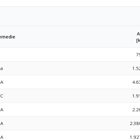
A
emedie
[
7
a
1.5
4A
4.6
7C
1.9
0A
2.2
7A
2.38
7A
1.92