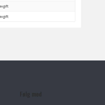
avgift
avgift
Følg med