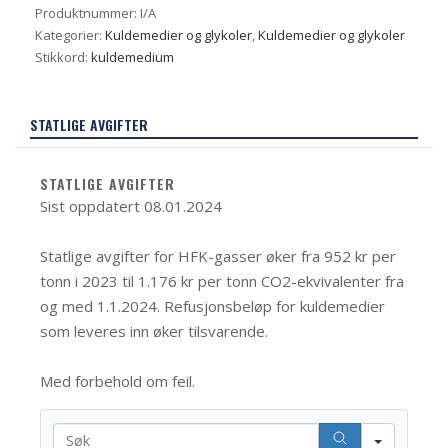
Produktnummer:
I/A
Kategorier:
Kuldemedier og glykoler
,
Kuldemedier og glykoler
Stikkord:
kuldemedium
STATLIGE AVGIFTER
STATLIGE AVGIFTER
Sist oppdatert 08.01.2024
Statlige avgifter for HFK-gasser øker f
ra 952 kr per
tonn i 2023 til 1.176 kr
per tonn CO2-ekvivalenter
fra
og med 1.1.2024
. Refusjonsbeløp for kuldemedier
som leveres inn øker tilsvarende.
Med forbehold om feil.
Search