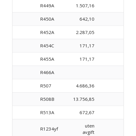
R449A
1.507,16
R450A
642,10
R452A
2.287,05
R454C
171,17
R455A
171,17
R466A
R507
4.686,36
R508B
13.756,85
R513A
672,67
uten
R1234yf
avgift