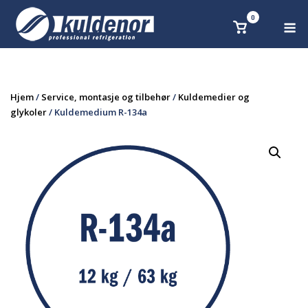
Skip
0
M
Se
to
handlekurv
content
Hjem
/
Service, montasje og tilbehør
/
Kuldemedier og
glykoler
/ Kuldemedium R-134a