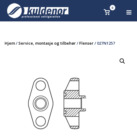
Skip
0
M
Se
to
handlekurv
content
Hjem
/
Service, montasje og tilbehør
/
Flenser
/ 027N1257