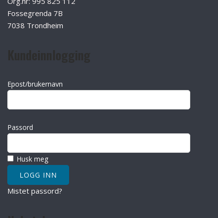
Org.nr: 995 825 112
Fossegrenda 7B
7038 Trondheim
Kundeinnlogging
Epost/brukernavn
Passord
Husk meg
Mistet passord?