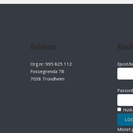
Kuldenor
Kund
Org.nr: 995 825 112
Epost/b
Fossegrenda 7B
7038 Trondheim
Passord
Husk
Mistet 