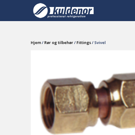
Skip
to
content
Hjem
/
Rør og tilbehør
/
Fittings
/ Svivel