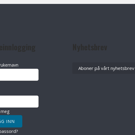
einnlogging
Nyhetsbrev
rukernavn
Aboner på vårt nyhetsbrev
 meg
passord?