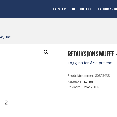
TJENESTER
NETTBUTIKK
INFORMASJ
″, 3/8″
REDUKSJONSMUFFE –
Logg inn for å se prisene
Produktnummer:
80803438
Kategori:
Fittings
Stikkord:
Type 201-R