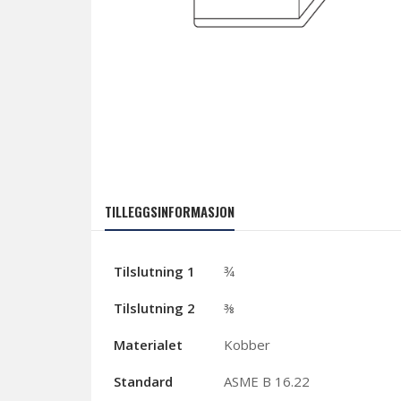
TILLEGGSINFORMASJON
Tilslutning 1
¾
Tilslutning 2
⅜
Materialet
Kobber
Standard
ASME B 16.22