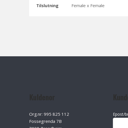
Tilslutning
Female x Female
Kuldenor
Kund
Org.nr: 995 825 112
Epost/b
Fossegrenda 7B