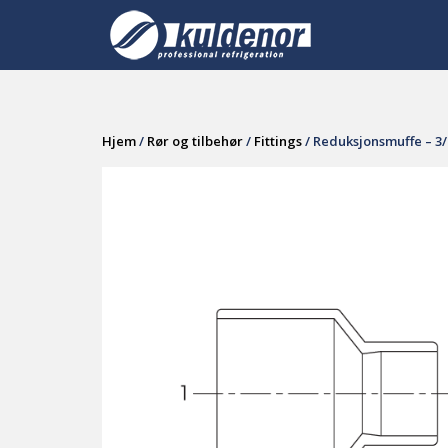
Skip
to
content
Hjem
/
Rør og tilbehør
/
Fittings
/ Reduksjonsmuffe – 3/4