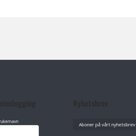
einnlogging
Nyhetsbrev
rukernavn
Aboner på vårt nyhetsbrev