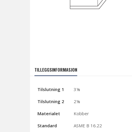
TILLEGGSINFORMASJON
Tilslutning 1
3⅛
Tilslutning 2
2⅛
Materialet
Kobber
Standard
ASME B 16.22