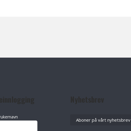
einnlogging
Nyhetsbrev
rukernavn
Aboner på vårt nyhetsbrev