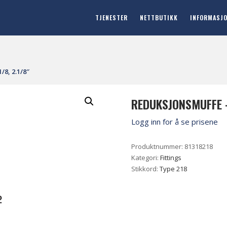
TJENESTER
NETTBUTIKK
INFORMASJ
/8, 2.1/8″
REDUKSJONSMUFFE –
Logg inn for å se prisene
Produktnummer:
81318218
Kategori:
Fittings
Stikkord:
Type 218