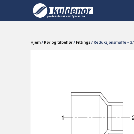
Skip
to
content
Hjem
/
Rør og tilbehør
/
Fittings
/ Reduksjonsmuffe – 3.1