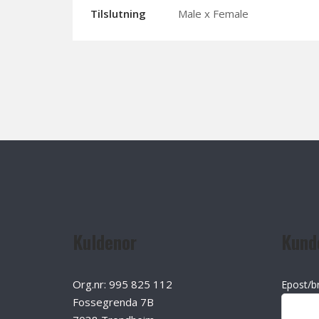
Tilslutning
Male x Female
Kuldenor
Kund
Org.nr: 995 825 112
Epost/b
Fossegrenda 7B