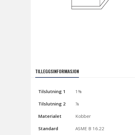
TILLEGGSINFORMASJON
Tilslutning 1
1⅜
Tilslutning 2
⅞
Materialet
Kobber
Standard
ASME B 16.22