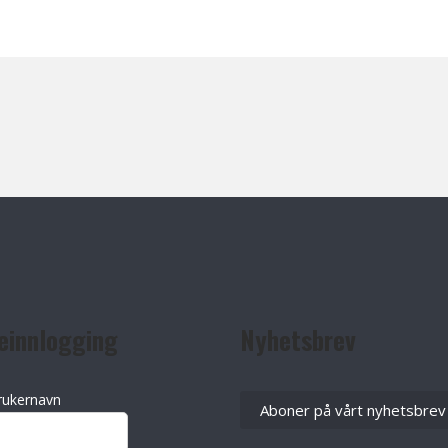
einnlogging
Nyhetsbrev
rukernavn
Aboner på vårt nyhetsbrev