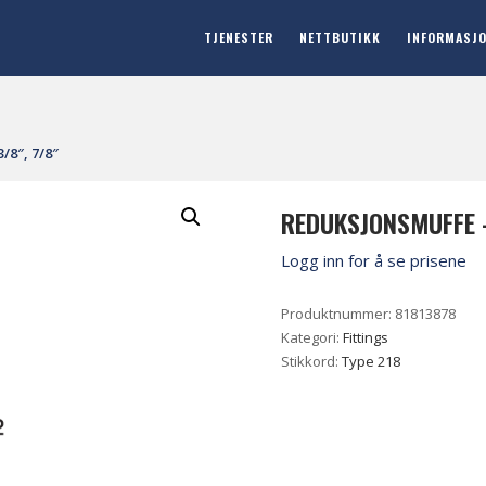
TJENESTER
NETTBUTIKK
INFORMASJ
/8″, 7/8″
REDUKSJONSMUFFE –
Logg inn for å se prisene
Produktnummer:
81813878
Kategori:
Fittings
Stikkord:
Type 218