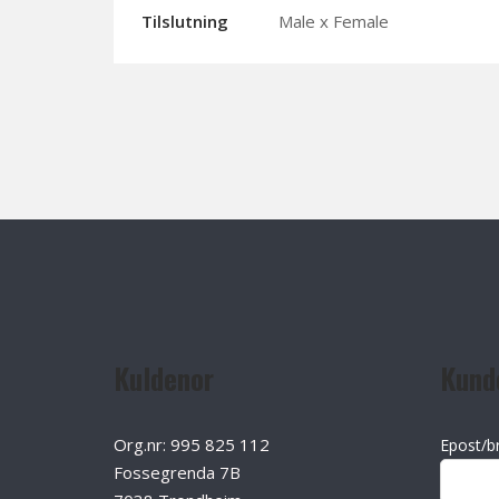
Tilslutning
Male x Female
Kuldenor
Kund
Org.nr: 995 825 112
Epost/b
Fossegrenda 7B