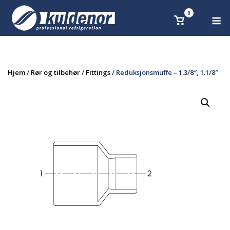
Skip
0
M
Se
to
handlekurv
content
Hjem
/
Rør og tilbehør
/
Fittings
/ Reduksjonsmuffe – 1.3/8″, 1.1/8″