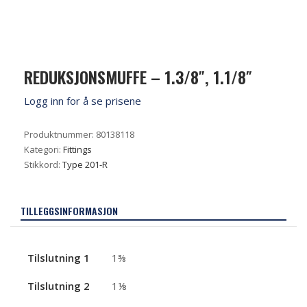
REDUKSJONSMUFFE – 1.3/8″, 1.1/8″
Logg inn for å se prisene
Produktnummer:
80138118
Kategori:
Fittings
Stikkord:
Type 201-R
TILLEGGSINFORMASJON
Tilslutning 1
1⅜
Tilslutning 2
1⅛