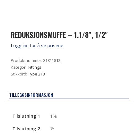
REDUKSJONSMUFFE – 1.1/8″, 1/2″
Logg inn for å se prisene
Produktnummer:
81811812
Kategori:
Fittings
Stikkord:
Type 218
TILLEGGSINFORMASJON
Tilslutning 1
1⅛
Tilslutning 2
½