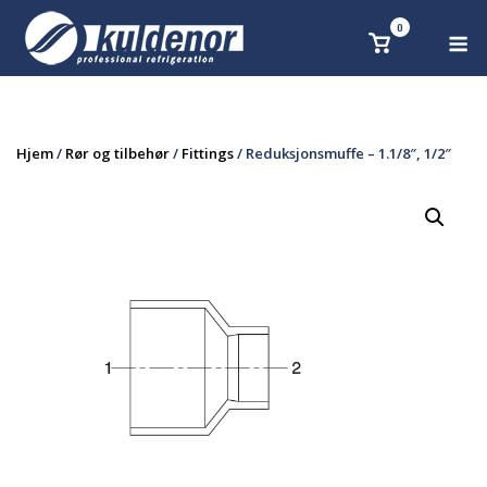
Skip
0
M
Se
to
handlekurv
content
Hjem
/
Rør og tilbehør
/
Fittings
/ Reduksjonsmuffe – 1.1/8″, 1/2″