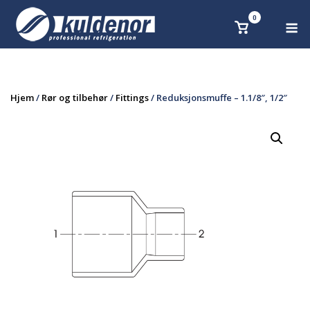
Skip
0
M
Se
to
handlekurv
content
Hjem
/
Rør og tilbehør
/
Fittings
/ Reduksjonsmuffe – 1.1/8″, 1/2″