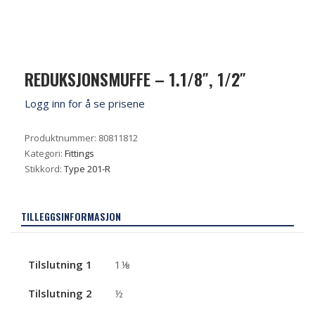
REDUKSJONSMUFFE – 1.1/8″, 1/2″
Logg inn for å se prisene
Produktnummer:
80811812
Kategori:
Fittings
Stikkord:
Type 201-R
TILLEGGSINFORMASJON
Tilslutning 1
1⅛
Tilslutning 2
½