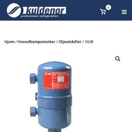
Skip
0
M
Se
to
handlekurv
content
Hjem
/
Hovedkomponenter
/
Oljeutskiller
/ OUB