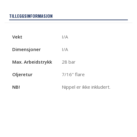
TILLEGGSINFORMASJON
Vekt
I/A
Dimensjoner
I/A
Max. Arbeidstrykk
28 bar
Oljeretur
7/16" flare
NB!
Nippel er ikke inkludert.