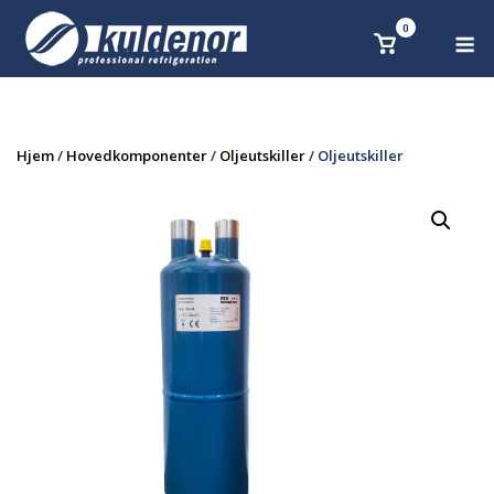
Skip
0
M
Se
to
handlekurv
content
Hjem
/
Hovedkomponenter
/
Oljeutskiller
/ Oljeutskiller