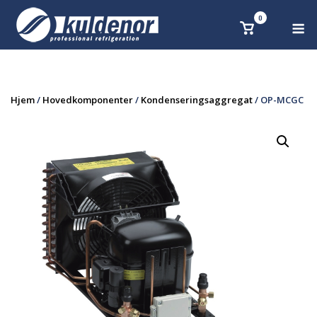
Skip
0
M
Se
to
handlekurv
content
Hjem
/
Hovedkomponenter
/
Kondenseringsaggregat
/ OP-MCGC