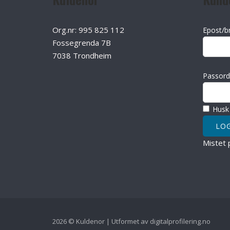
Org.nr: 995 825 112
Epost/b
Fossegrenda 7B
7038 Trondheim
Passord
Husk
Mistet 
2026 © Kuldenor | Utformet av
digitalprofilering.no