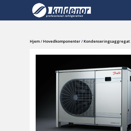
Skip
to
content
Hjem
/
Hovedkomponenter
/
Kondenseringsaggregat