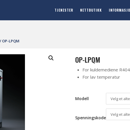
TJENESTER
NETTBUTIKK
INFORMASJ
/ OP-LPQM
OP-LPQM
For kuldemediene R40
For lav temperatur
Modell
Velg et alt
Velg et alt
Spenningskode