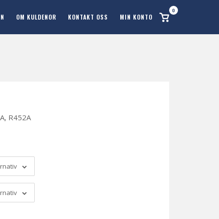
0
Se
ON
OM KULDENOR
KONTAKT OSS
MIN KONTO
handlekurv
4A, R452A
ernativ
ernativ