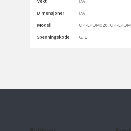
Vekt
I/A
Dimensjoner
I/A
Modell
OP-LPQM026, OP-LPQM
Spenningskode
G, E
Kuldenor
Kund