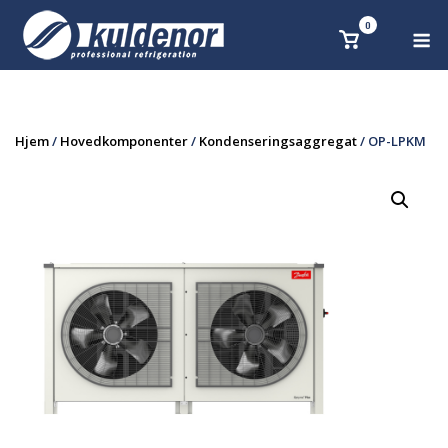
Skip
0
M
Se
to
handlekurv
content
Hjem
/
Hovedkomponenter
/
Kondenseringsaggregat
/ OP-LPKM