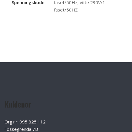
Spenningskode
faset/50Hz, vifte 230V/1-
faset/50HZ
Kuldenor
Org.nr: 995 825 112
Fossegrenda 7B