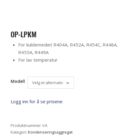
OP-LPKM
For kuldemediet R404A, R452A, R454C, R448A,
R455A, R449A
For lav temperatur
Modell
Velg et alternativ
Logg inn for å se prisene
Produktnummer:
I/A
Kategori:
Kondenseringsaggregat