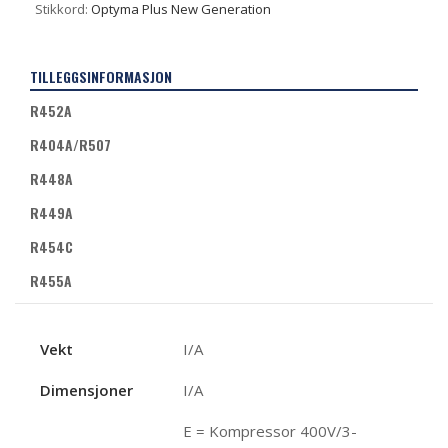
Stikkord:
Optyma Plus New Generation
TILLEGGSINFORMASJON
R452A
R404A/R507
R448A
R449A
R454C
R455A
Vekt
I/A
Dimensjoner
I/A
E = Kompressor 400V/3-