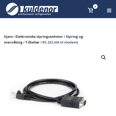
Skip
0
M
Se
to
handlekurv
content
Hjem
/
Elektroniske styringsenheter
/
Styring og
overvåking
/
Tilbehør
/ RS 232 (AK til modem)