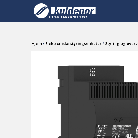
Skip
to
content
Hjem
/
Elektroniske styringsenheter
/
Styring og over