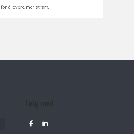
 for å levere mer strøm.
Følg med