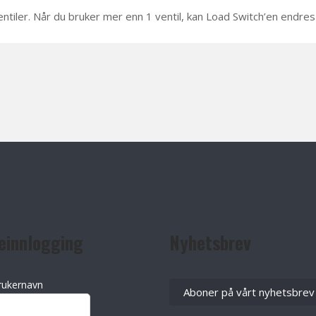
ntiler. Når du bruker mer enn 1 ventil, kan Load Switch’en endres
einnlogging
Nyhetsbrev
rukernavn
Aboner på vårt nyhetsbrev