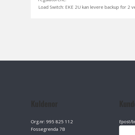
Load Switch: EKE 2U kan levere backup for 2 ve
Kuldenor
Kund
Org.nr: 995 825 112
Epost/b
Fossegrenda 7B