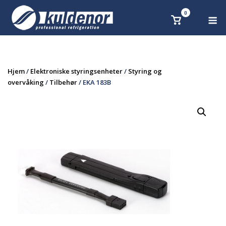
Skip
0
M
Se
to
handlekurv
content
Hjem
/
Elektroniske styringsenheter
/
Styring og
overvåking
/
Tilbehør
/ EKA 183B