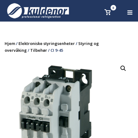
Skip
0
M
Se
to
handlekurv
content
Hjem
/
Elektroniske styringsenheter
/
Styring og
overvåking
/
Tilbehør
/ CI 9-45