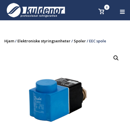
Skip
0
M
Se
to
handlekurv
content
Hjem
/
Elektroniske styringsenheter
/
Spoler
/ EEC spole