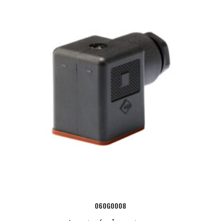
060G0008