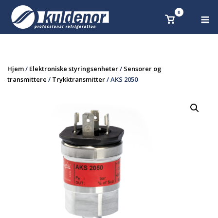
Skip
0
M
Se
to
handlekurv
content
Hjem
/
Elektroniske styringsenheter
/
Sensorer og
transmittere
/
Trykktransmitter
/ AKS 2050