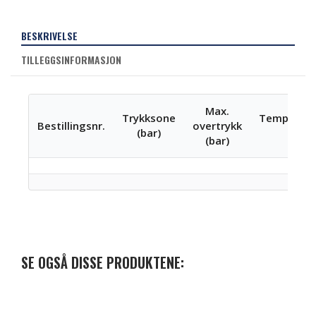
BESKRIVELSE
TILLEGGSINFORMASJON
Max.
Trykksone
Temperatu
Bestillingsnr.
overtrykk
(bar)
(°C)
(bar)
SE OGSÅ DISSE PRODUKTENE: