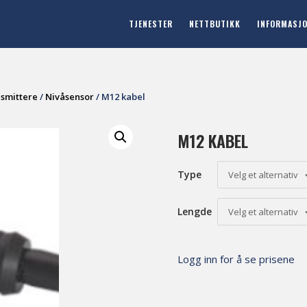
TJENESTER
NETTBUTIKK
INFORMASJ
nsmittere
/
Nivåsensor
/ M12 kabel
M12 KABEL
Type
Velg et alternativ
Lengde
Velg et alternativ
Logg inn for å se prisene