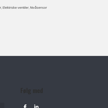
r
,
Elektriske ventiler
,
Nivåsensor
Følg med