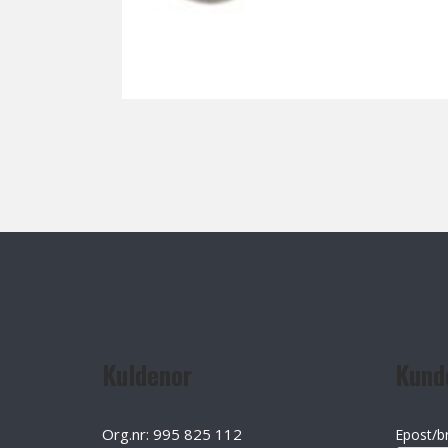
Kuldenor
Kund
Org.nr: 995 825 112
Epost/b