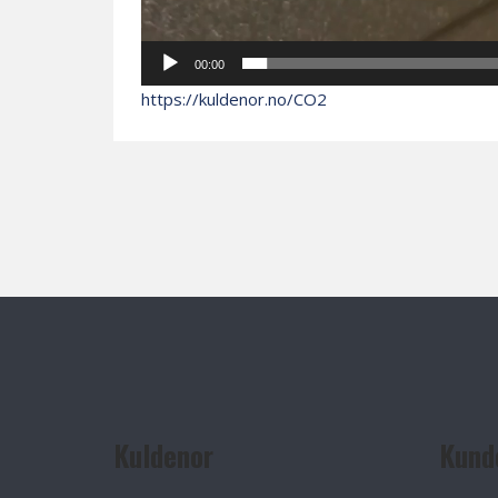
00:00
https://kuldenor.no/CO2
Kuldenor
Kund