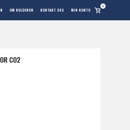
0
Se
ON
OM KULDENOR
KONTAKT OSS
MIN KONTO
handlekurv
FOR CO2