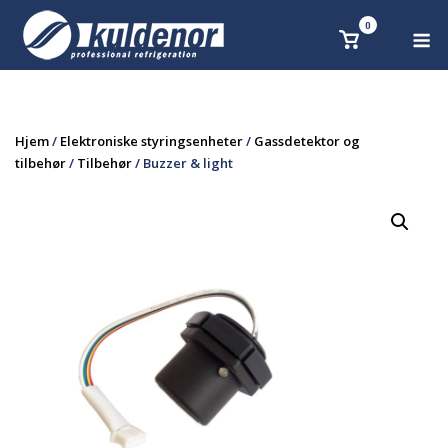
Skip
0
M
Se
to
handlekurv
content
Hjem
/
Elektroniske styringsenheter
/
Gassdetektor og
tilbehør
/
Tilbehør
/ Buzzer & light