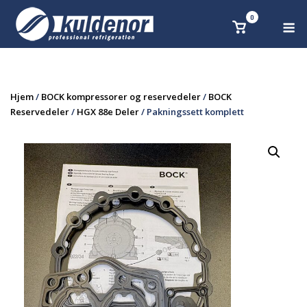
Skip
0
M
Se
to
handlekurv
content
Hjem
/
BOCK kompressorer og reservedeler
/
BOCK
Reservedeler
/
HGX 88e Deler
/ Pakningssett komplett