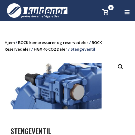
Skip
0
M
Se
to
handlekurv
content
Hjem
/
BOCK kompressorer og reservedeler
/
BOCK
Reservedeler
/
HGX 46 CO2 Deler
/ Stengeventil
STENGEVENTIL