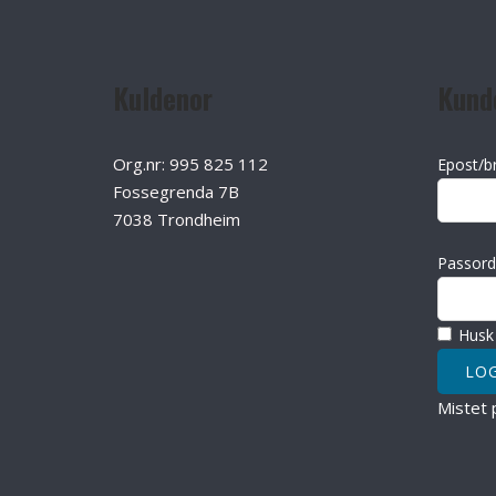
Kuldenor
Kund
Org.nr: 995 825 112
Epost/b
Fossegrenda 7B
7038 Trondheim
Passord
Husk
Mistet 