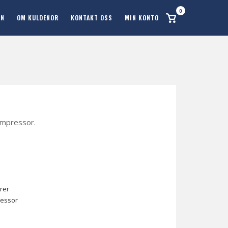
0
Se
ON
OM KULDENOR
KONTAKT OSS
MIN KONTO
handlekurv
ompressor.
rer
ressor