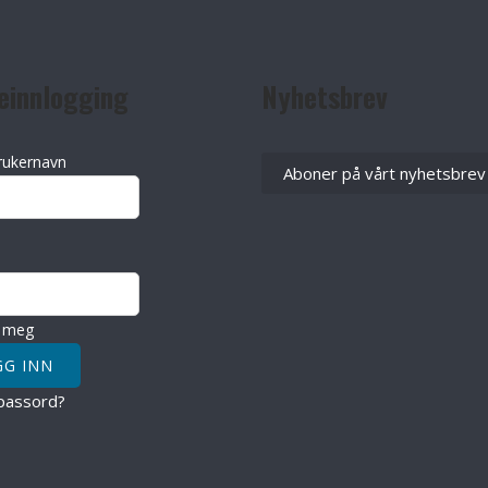
einnlogging
Nyhetsbrev
rukernavn
Aboner på vårt nyhetsbrev
 meg
passord?