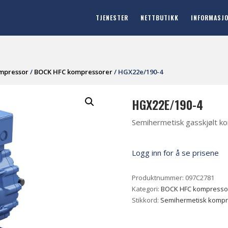
TJENESTER
NETTBUTIKK
INFORMASJ
mpressor
/
BOCK HFC kompressorer
/ HGX22e/190-4
HGX22E/190-4
Semihermetisk gasskjølt k
Logg inn for å se prisene
Produktnummer:
097C2781
Kategori:
BOCK HFC kompresso
Stikkord:
Semihermetisk komp