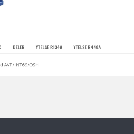
C
DELER
YTELSE R134A
YTELSE R448A
ed AVP/INT69/OSH