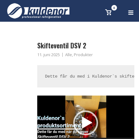
Skip
0
M
Se
to
handlekurv
content
Skifteventil DSV 2
11. juni 2025
Alle
,
Produkter
Dette får du med i Kuldenor`s skiftev
Videoavspiller