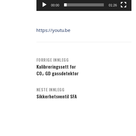
00:00
01:26
https://youtu.be
Post
FORRIGE INNLEGG
Kalibreringssett for
navigation
CO₂ GD gassdetektor
NESTE INNLEGG
Sikkerhetsventil SFA