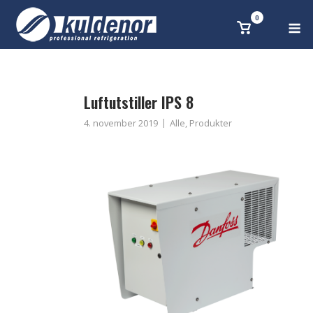
Skip
0
M
Se
to
handlekurv
content
Luftutstiller IPS 8
4. november 2019
Alle
,
Produkter