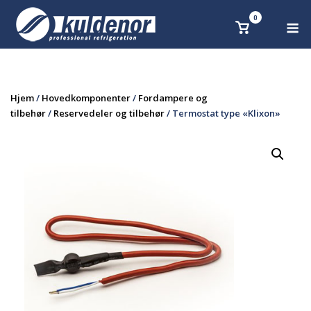
Skip
0
M
Se
to
handlekurv
content
Hjem
/
Hovedkomponenter
/
Fordampere og
tilbehør
/
Reservedeler og tilbehør
/ Termostat type «Klixon»