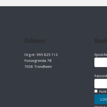
Kuldenor
Kund
Org.nr: 995 825 112
Epost/b
Fossegrenda 7B
7038 Trondheim
Passord
Husk
Mistet 