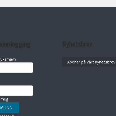
einnlogging
Nyhetsbrev
rukernavn
Aboner på vårt nyhetsbrev
 meg
passord?