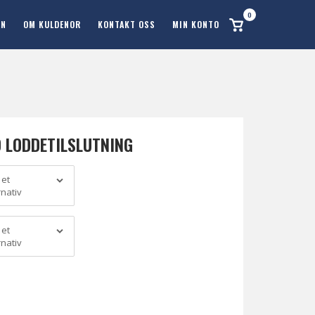
0
Se
ON
OM KULDENOR
KONTAKT OSS
MIN KONTO
handlekurv
D LODDETILSLUTNING
 et
rnativ
 et
rnativ