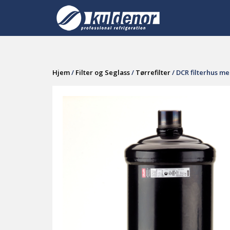
Skip
to
content
Hjem
/
Filter og Seglass
/
Tørrefilter
/ DCR filterhus me