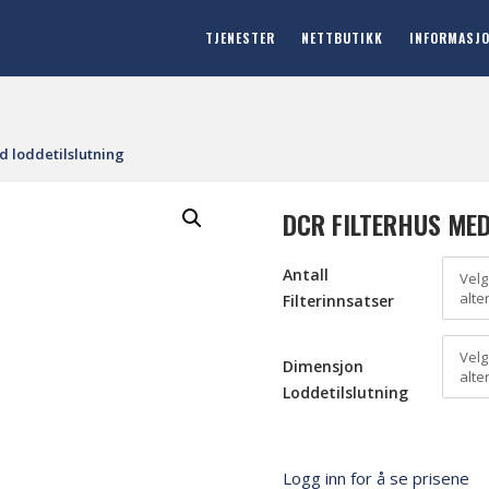
TJENESTER
NETTBUTIKK
INFORMASJ
d loddetilslutning
DCR FILTERHUS ME
Antall
Velg
alte
Filterinnsatser
Velg
Dimensjon
alte
Loddetilslutning
Logg inn for å se prisene