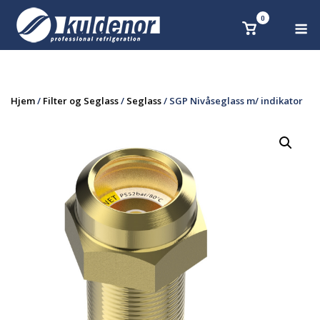
Skip
0
M
Se
to
handlekurv
content
Hjem
/
Filter og Seglass
/
Seglass
/ SGP Nivåseglass m/ indikator