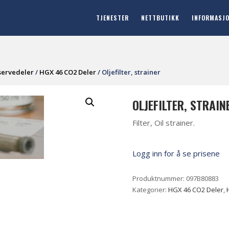
TJENESTER
NETTBUTIKK
INFORMASJ
servedeler
/
HGX 46 CO2 Deler
/ Oljefilter, strainer
OLJEFILTER, STRAIN
Filter, Oil strainer.
Logg inn for å se prisene
Produktnummer:
097B80883
Kategorier:
HGX 46 CO2 Deler
,