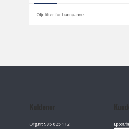
Oljefilter for bunnpanne.
Kuldenor
Kund
Org.nr: 995 825 112
Epost/b