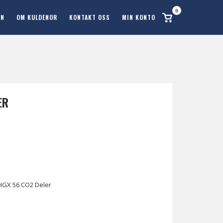
0
Se
ON
OM KULDENOR
KONTAKT OSS
MIN KONTO
handlekurv
ER
HGX 56 CO2 Deler