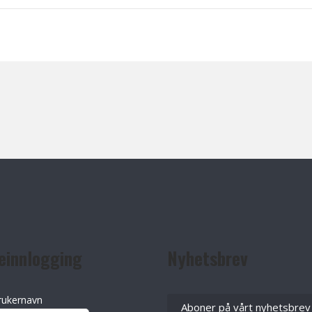
einnlogging
Nyhetsbrev
rukernavn
Aboner på vårt nyhetsbrev