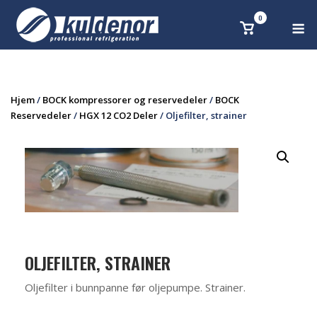
Skip
0
M
Se
to
handlekurv
content
Hjem
/
BOCK kompressorer og reservedeler
/
BOCK
Reservedeler
/
HGX 12 CO2 Deler
/ Oljefilter, strainer
OLJEFILTER, STRAINER
Oljefilter i bunnpanne før oljepumpe. Strainer.